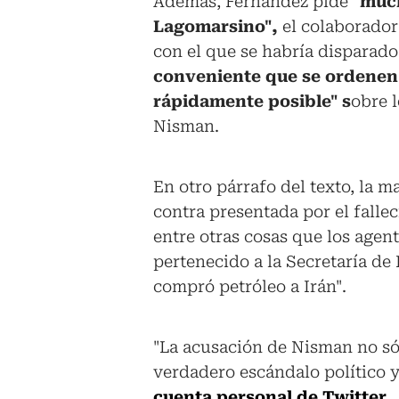
Además, Fernández pide
"much
Lagomarsino",
el colaborador
con el que se habría disparad
conveniente que se ordenen 
rápidamente posible" s
obre l
Nisman.
En otro párrafo del texto, la m
contra presentada por el fallec
entre otras cosas que los age
pertenecido a la Secretaría de
compró petróleo a Irán".
"La acusación de Nisman no só
verdadero escándalo político y 
cuenta personal de Twitter.