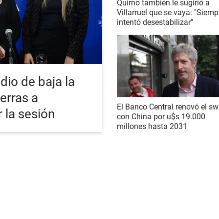
Quirno también le sugirió a
Villarruel que se vaya: "Siemp
intentó desestabilizar"
dio de baja la
ierras a
El Banco Central renovó el s
r la sesión
con China por u$s 19.000
millones hasta 2031
S NOTICIAS
POLÍTICA
ECONOMÍA
SOCIEDAD
INTERNACIONAL
DEPORTE
iciones