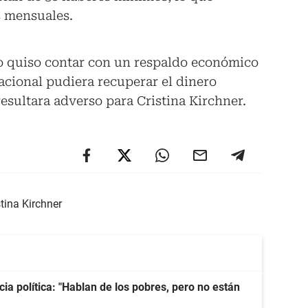
s mensuales.
mo quiso contar con un respaldo económico
acional pudiera recuperar el dinero
 resultara adverso para Cristina Kirchner.
stina Kirchner
cia política: "Hablan de los pobres, pero no están