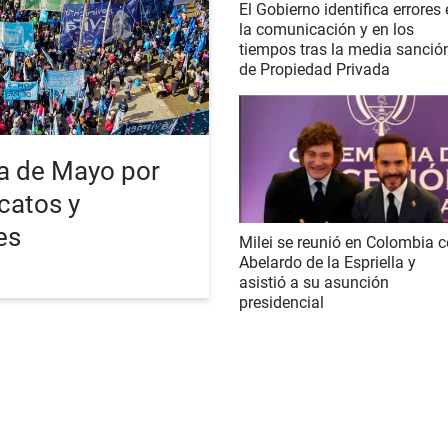
El Gobierno identifica errores
la comunicación y en los
tiempos tras la media sanció
de Propiedad Privada
a de Mayo por
catos y
es
Milei se reunió en Colombia 
Abelardo de la Espriella y
asistió a su asunción
presidencial
S NOTICIAS
POLÍTICA
ECONOMÍA
SOCIEDAD
INTERNACIONAL
DEPORTE
iciones