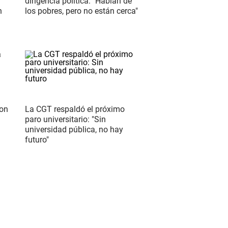
dirigencia política: "Hablan de
n
los pobres, pero no están cerca"
con
La CGT respaldó el próximo
paro universitario: "Sin
universidad pública, no hay
futuro"
S