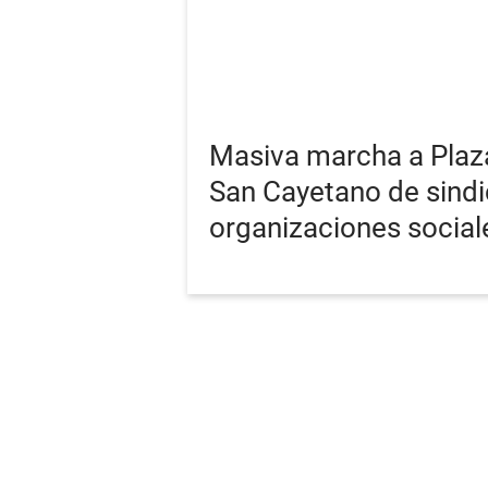
Masiva marcha a Plaz
San Cayetano de sindi
organizaciones social
PORTADA
ÚLTIMA
RSS
Términos y Cond
Copyright 15 Minutos 2026. Todos los derechos reservados.