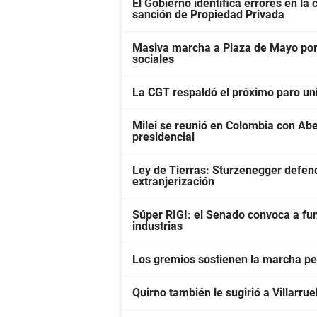
El Gobierno identifica errores en la
sanción de Propiedad Privada
Masiva marcha a Plaza de Mayo por 
sociales
La CGT respaldó el próximo paro univ
Milei se reunió en Colombia con Abel
presidencial
Ley de Tierras: Sturzenegger defendi
extranjerización
Súper RIGI: el Senado convoca a fun
industrias
Los gremios sostienen la marcha pes
Quirno también le sugirió a Villarrue