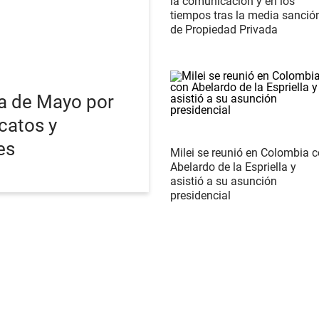
la comunicación y en los
tiempos tras la media sanció
de Propiedad Privada
a de Mayo por
catos y
es
Milei se reunió en Colombia 
Abelardo de la Espriella y
asistió a su asunción
presidencial
S NOTICIAS
POLÍTICA
ECONOMÍA
SOCIEDAD
INTERNACIONAL
DEPORTE
iciones