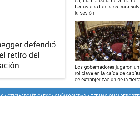
baja la cláusula de venta de
tierras a extranjeros para salv
la sesión
enegger defendió
l retiro del
zación
Los gobernadores jugaron un
rol clave en la caída de capítu
de extranjerización de la tierr
S NOTICIAS
POLÍTICA
ECONOMÍA
SOCIEDAD
INTERNACIONAL
DEPORTE
iciones