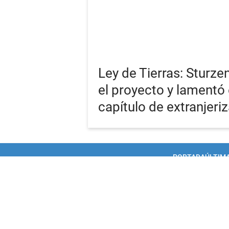
Ley de Tierras: Sturz
el proyecto y lamentó e
capítulo de extranjeri
PORTADA
ÚLTIMA
RSS
Términos y Cond
Copyright 15 Minutos 2026. Todos los derechos reservados.