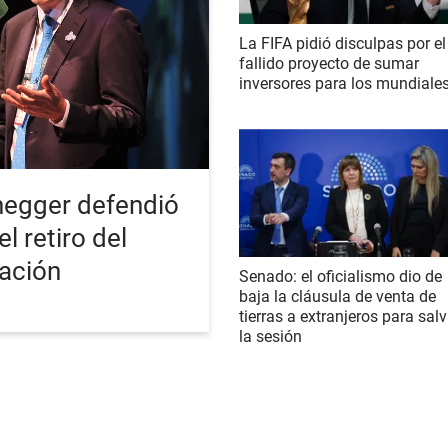
La FIFA pidió disculpas por el
fallido proyecto de sumar
inversores para los mundiale
enegger defendió
l retiro del
zación
Senado: el oficialismo dio de
baja la cláusula de venta de
tierras a extranjeros para salv
la sesión
S NOTICIAS
POLÍTICA
ECONOMÍA
SOCIEDAD
INTERNACIONAL
DEPORTE