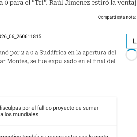
0 para el “Tri”. Raúl Jiménez estiró la ventaja
Compartí esta nota:
L
anó por 2 a 0 a Sudáfrica en la apertura del
ar Montes, se fue expulsado en el final del
disculpas por el fallido proyecto de sumar
ra los mundiales
argentina tendría su reencuentro con la gente