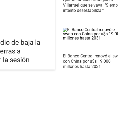
Villarruel que se vaya: "Siemp
intentó desestabilizar"
dio de baja la
ierras a
El Banco Central renovó el s
r la sesión
con China por u$s 19.000
millones hasta 2031
S NOTICIAS
POLÍTICA
ECONOMÍA
SOCIEDAD
INTERNACIONAL
DEPORTE
iciones