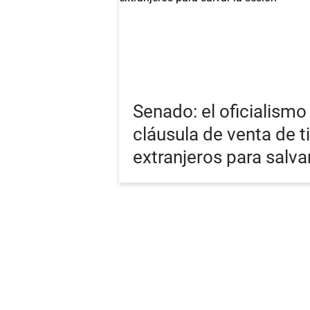
Senado: el oficialismo 
cláusula de venta de t
extranjeros para salva
PORTADA
ÚLTIMA
RSS
Términos y Cond
Copyright 15 Minutos 2026. Todos los derechos reservados.