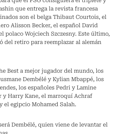
ra que el PSG consiguiera el triplete y
ashin que entrega la revista francesa
inados son el belga Thibaut Courtois, el
ero Alisson Becker, el español David
l polaco Wojciech Szczesny. Este último,
ió del retiro para reemplazar al alemán
he Best a mejor jugador del mundo, los
 Ousmane Dembélé y Kylian Mbappé, los
ndes, los españoles Pedri y Lamine
r y Harry Kane, el marroquí Achraf
 y el egipcio Mohamed Salah.
será Dembélé, quien viene de levantar el
nas.